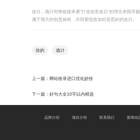
改日，诡计邦将链接承袭“打造创意改日”的理念阜阳市
属于我方的创意旅程，共同塑造愈加好意思好的改日。
你的
诡计
上一篇：
网站收录进口优化妙技
下一篇：
好句大全10字以内精选
品牌介绍
项目介绍
联系我们
新闻动