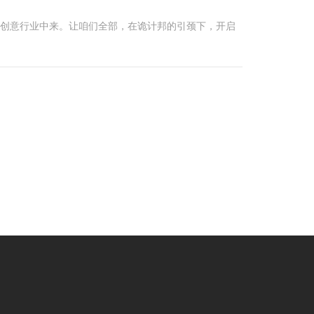
到创意行业中来。让咱们全部，在诡计邦的引颈下，开启