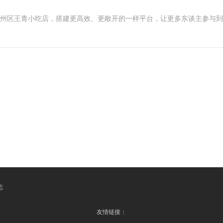
颍州区王青小吃店，搭建更高效、更敞开的一样平台，让更多东谈主参与
态
友情链接：